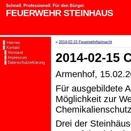
Schnell. Professionell. Für den Bürger.
FEUERWEHR STEINHAUS
«
2014-02-15 Feuerwehrfastnacht
Internes
Kontakt
Vorstand
2014-02-15 
Impressum
Datenschutzerklärung
Armenhof, 15.02.
Für ausgebildete A
Möglichkeit zur We
Chemikalienschut
Drei der Steinhäu