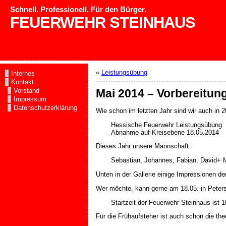
Schnell. Professionell. Für den Bürger.
FEUERWEHR STEINHAUS
«
Leistungsübung
Internes
Kontakt
Vorstand
Mai 2014 – Vorbereitu
Impressum
Datenschutzerklärung
Wie schon im letzten Jahr sind wir auch in 2
Hessische Feuerwehr Leistungsübung
Abnahme auf Kreisebene 18.05.2014
Dieses Jahr unsere Mannschaft:
Sebastian, Johannes, Fabian, David+ M
Unten in der Gallerie einige Impressionen d
Wer möchte, kann gerne am 18.05. in Peter
Startzeit der Feuerwehr Steinhaus ist 1
Für die Frühaufsteher ist auch schon die t