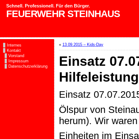
Schnell. Professionell. Für den Bürger.
FEUERWEHR STEINHAUS
«
13.09.2015 – Kids-Day
Internes
Kontakt
Vorstand
Einsatz 07.0
Impressum
Datenschutzerklärung
Hilfeleistun
Einsatz 07.07.2015
Ölspur von Steina
herum). Wir waren
Einheiten im Einsa