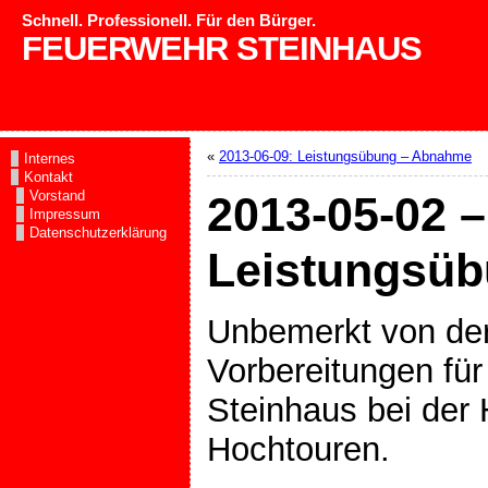
Schnell. Professionell. Für den Bürger.
FEUERWEHR STEINHAUS
«
2013-06-09: Leistungsübung – Abnahme
Internes
Kontakt
Vorstand
2013-05-02 –
Impressum
Datenschutzerklärung
Leistungsü
Unbemerkt von der 
Vorbereitungen für
Steinhaus bei der
Hochtouren.