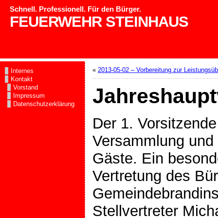
Schnell. Professionell. Für den Bürger.
FEUERWEHR STEINHAUS
«
2013-05-02 – Vorbereitung zur Leistungsü
Internes
Kontakt
Vorstand
Jahreshaupt
Impressum
Datenschutzerklärung
Der 1. Vorsitzende
Versammlung und 
Gäste. Ein besond
Vertretung des Bü
Gemeindebrandinsp
Stellvertreter Mich