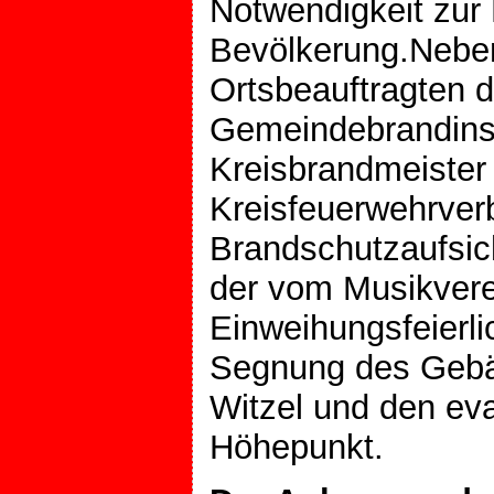
Notwendigkeit zur 
Bevölkerung.Neben
Ortsbeauftragten 
Gemeindebrandinsp
Kreisbrandmeister 
Kreisfeuerwehrver
Brandschutzaufsicht
der vom Musikvere
Einweihungsfeierli
Segnung des Gebäu
Witzel und den eva
Höhepunkt.