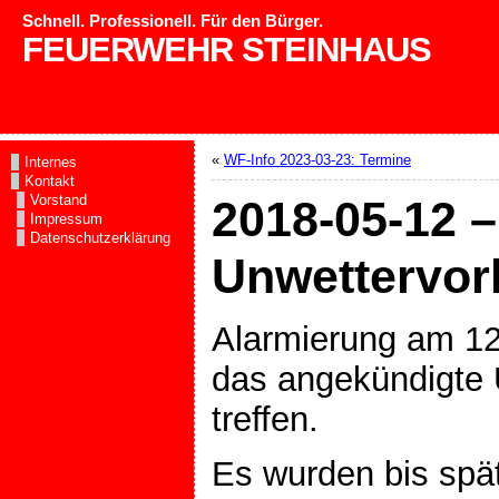
Schnell. Professionell. Für den Bürger.
FEUERWEHR STEINHAUS
«
WF-Info 2023-03-23: Termine
Internes
Kontakt
Vorstand
2018-05-12 –
Impressum
Datenschutzerklärung
Unwettervor
Alarmierung am 12
das angekündigte 
treffen.
Es wurden bis spä